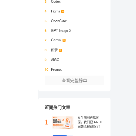
3
Codex
4
Figma
5
OpenClaw
6
GPT Image 2
7
Gemini
8
即梦
9
AIGC
10
Prompt
查看完整榜单
近期热门文章
从生图到代码还
1
原，我们把 AI×UI
完整流程跑通了！