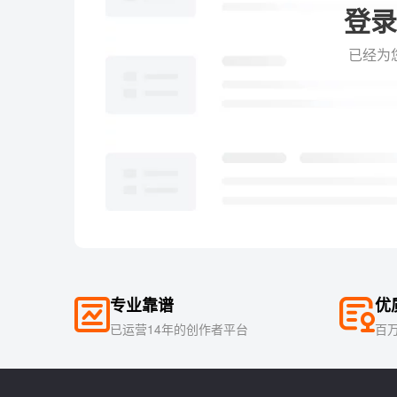
登录
已经为
专业靠谱
优
已运营14年的创作者平台
百