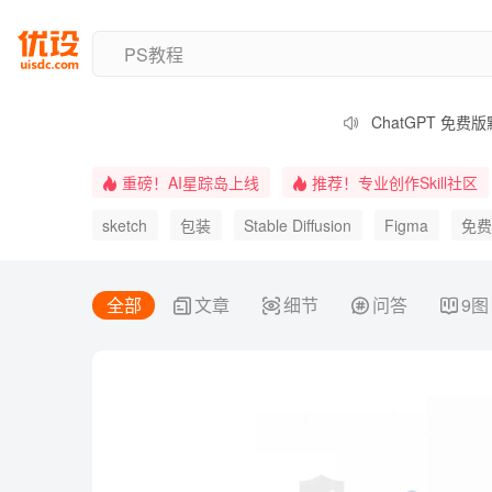
阿里 Wan3.0
Adobe 统一插件
ChatGPT 免费
FLUX 3 视频 
重磅！AI星踪岛上线
推荐！专业创作Skill社区
Midjourney
Figma Code 
sketch
包装
Stable Diffusion
Figma
免
天津美院发布 1
Midjourney
Logo
Blender
UI
自学指南
全部
文章
细节
问答
9图