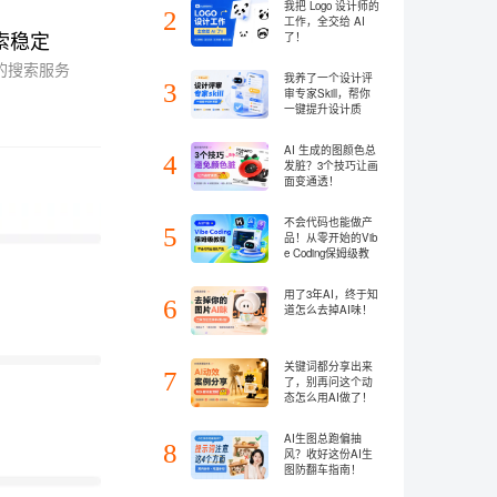
我把 Logo 设计师的
2
工作，全交给 AI
索稳定
了！
的搜索服务
我养了一个设计评
3
审专家Skill，帮你
一键提升设计质
量！
AI 生成的图颜色总
4
发脏？3个技巧让画
面变通透！
不会代码也能做产
5
品！从零开始的Vib
e Coding保姆级教
程
用了3年AI，终于知
6
道怎么去掉AI味！
关键词都分享出来
7
了，别再问这个动
态怎么用AI做了！
AI生图总跑偏抽
8
风？收好这份AI生
图防翻车指南！