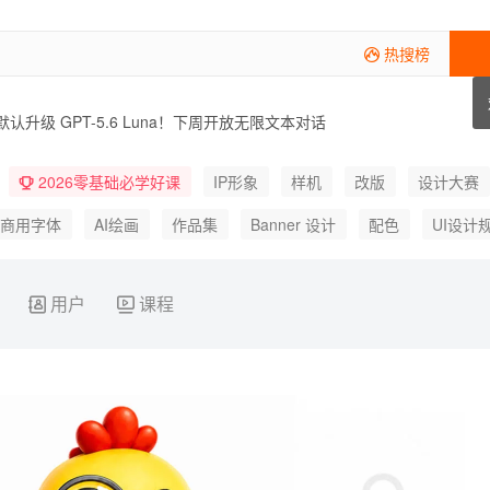
热搜榜
 开启公测！单次可生成 30 秒并支持文档转视频
接入 ChatGPT！70 多项专业工具可对话调用
版默认升级 GPT-5.6 Luna！下周开放无限文本对话
AI 生成模型正式上线！单次生成 20 秒原生音画内容
谷歌地图 Ask Maps 升级智能体！可对话完成订餐找酒店和实时查交通
2026零基础必学好课
IP形象
样机
改版
设计大赛
 V8.2 强化个性化审美！相似图搜索加速灵感筛选
Connect 接入 MCP！设计转代码省下近三成 Token
费商用字体
AI绘画
作品集
Banner 设计
配色
UI设计
20 年校庆标识！数字建筑同构串联百年校史记忆
设计趋势
C4D
优设字美体
Behance
B端
元宇宙
用户
课程