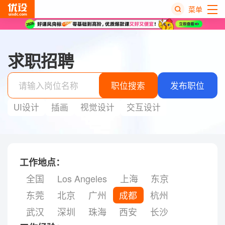
菜单
热
搜
求职招聘
榜
职位搜索
发布职位
UI设计
插画
视觉设计
交互设计
工作地点：
全国
Los Angeles
上海
东京
东莞
北京
广州
成都
杭州
武汉
深圳
珠海
西安
长沙