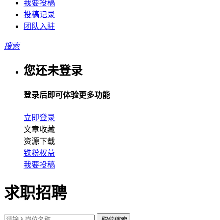
我要投稿
投稿记录
团队入驻
搜索
您还未登录
登录后即可体验更多功能
立即登录
文章收藏
资源下载
铁粉权益
我要投稿
求职招聘
职位搜索