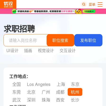
菜单
热
搜
求职招聘
榜
职位搜索
发布职位
UI设计
插画
视觉设计
交互设计
工作地点：
全国
Los Angeles
上海
东京
东莞
北京
广州
成都
杭州
武汉
深圳
珠海
西安
长沙