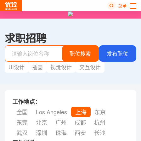
菜单
热
搜
求职招聘
榜
职位搜索
发布职位
UI设计
插画
视觉设计
交互设计
工作地点：
全国
Los Angeles
上海
东京
东莞
北京
广州
成都
杭州
武汉
深圳
珠海
西安
长沙