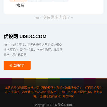
盒马
･ω･ 没有更多内容了~
优设网 UISDC.COM
2012年成立至今，是国内极具人气的设计师交
流学习平台
看设计文章，学软件教程，找灵感
素材，尽在优设网
返回首页
本网站所有数据及文档均受《著作权法》及相关法律法规保护，任何组织及个
人不得侵权，违者我司将依法追究侵权责任，情节严重者将报警处理，特此声
明。 优设网法律顾问：刘杰律师
Copyright © 2026
优设-UISDC