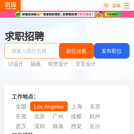
菜单
热
搜
求职招聘
榜
职位搜索
发布职位
UI设计
插画
视觉设计
交互设计
工作地点：
全国
Los Angeles
上海
东京
东莞
北京
广州
成都
杭州
武汉
深圳
珠海
西安
长沙