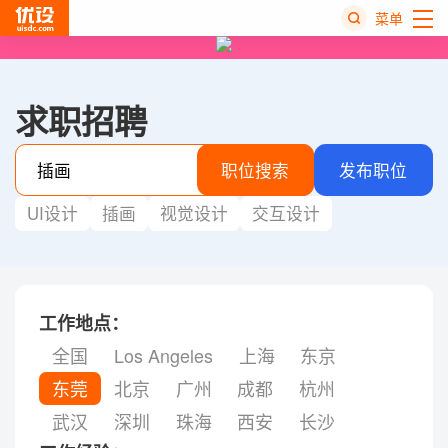
菜单
热
搜
求职招聘
榜
职位搜索
发布职位
UI设计
插画
视觉设计
交互设计
工作地点：
全国
Los Angeles
上海
东京
东莞
北京
广州
成都
杭州
武汉
深圳
珠海
西安
长沙