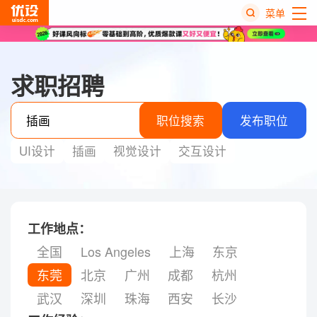
菜单
热
搜
求职招聘
榜
职位搜索
发布职位
UI设计
插画
视觉设计
交互设计
工作地点：
全国
Los Angeles
上海
东京
东莞
北京
广州
成都
杭州
武汉
深圳
珠海
西安
长沙