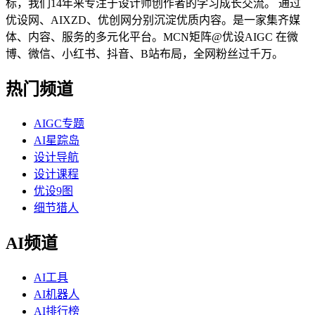
标，我们14年来专注于设计师创作者的学习成长交流。 通过
优设网、AIXZD、优创网分别沉淀优质内容。是一家集齐媒
体、内容、服务的多元化平台。MCN矩阵@优设AIGC 在微
博、微信、小红书、抖音、B站布局，全网粉丝过千万。
热门频道
AIGC专题
AI星踪岛
设计导航
设计课程
优设9图
细节猎人
AI频道
AI工具
AI机器人
AI排行榜