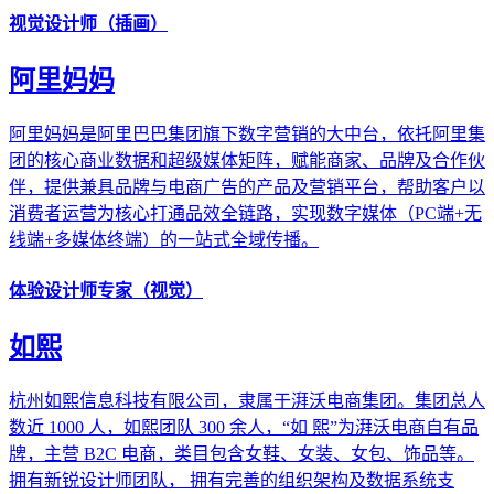
视觉设计师（插画）
阿里妈妈
阿里妈妈是阿里巴巴集团旗下数字营销的大中台，依托阿里集
团的核心商业数据和超级媒体矩阵，赋能商家、品牌及合作伙
伴，提供兼具品牌与电商广告的产品及营销平台，帮助客户以
消费者运营为核心打通品效全链路，实现数字媒体（PC端+无
线端+多媒体终端）的一站式全域传播。
体验设计师专家（视觉）
如熙
杭州如熙信息科技有限公司，隶属于湃沃电商集团。集团总人
数近 1000 人，如熙团队 300 余人，“如 熙”为湃沃电商自有品
牌，主营 B2C 电商，类目包含女鞋、女装、女包、饰品等。
拥有新锐设计师团队， 拥有完善的组织架构及数据系统支