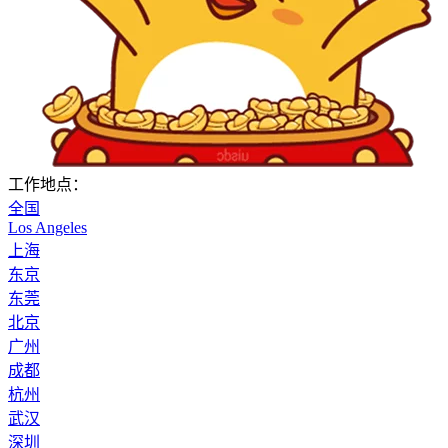
工作地点：
全国
Los Angeles
上海
东京
东莞
北京
广州
成都
杭州
武汉
深圳