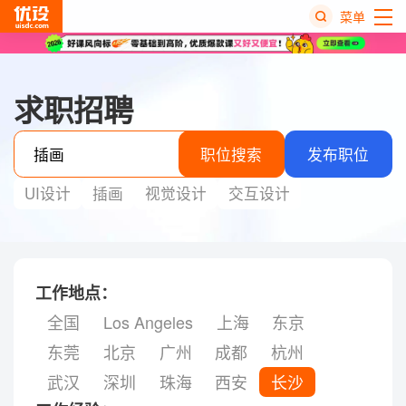
菜单
热
搜
求职招聘
榜
职位搜索
发布职位
UI设计
插画
视觉设计
交互设计
工作地点：
全国
Los Angeles
上海
东京
东莞
北京
广州
成都
杭州
武汉
深圳
珠海
西安
长沙