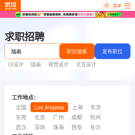
菜单
热
搜
求职招聘
榜
职位搜索
发布职位
UI设计
插画
视觉设计
交互设计
工作地点：
全国
Los Angeles
上海
东京
东莞
北京
广州
成都
杭州
武汉
深圳
珠海
西安
长沙