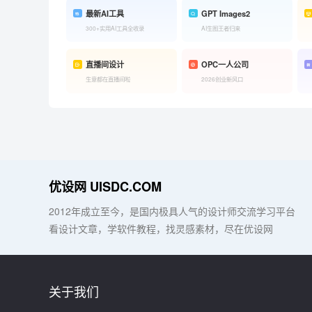
最新AI工具
GPT Images2
300+实用AI工具全收录
AI生图王者归来
直播间设计
OPC一人公司
生意都在直播间啦
2026创业新风口
优设网 UISDC.COM
2012年成立至今，是国内极具人气的设计师交流学习平台
看设计文章，学软件教程，找灵感素材，尽在优设网
关于我们