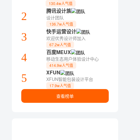
130.4w人气值
腾讯设计族
2
设计团队
136.7w人气值
快手运营设计
3
欢迎优秀设计师加入
67.2w人气值
百度MEUX
4
移动生态用户体验设计中心
414.9w人气值
XFUN
5
XFUN智能包装设计平台
17.9w人气值
查看榜单