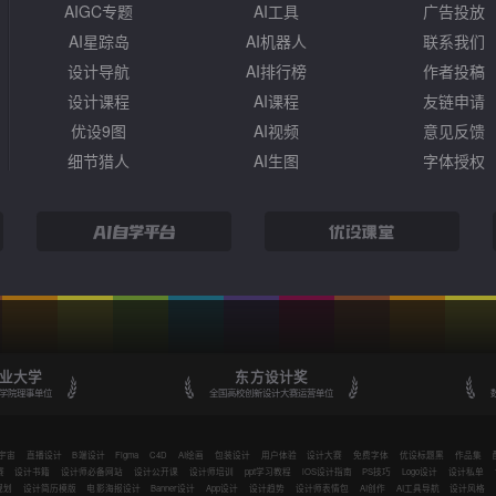
AIGC专题
AI工具
广告投放
AI星踪岛
AI机器人
联系我们
设计导航
AI排行榜
作者投稿
设计课程
AI课程
友链申请
优设9图
AI视频
意见反馈
细节猎人
AI生图
字体授权
业大学
东方设计奖
学院理事单位
全国高校创新设计大赛运营单位
宇宙
直播设计
B端设计
Figma
C4D
AI绘画
包装设计
用户体验
设计大赛
免费字体
优设标题黑
作品集
赛
设计书籍
设计师必备网站
设计公开课
设计师培训
ppt学习教程
iOS设计指南
PS技巧
Logo设计
设计私单
规划
设计简历模版
电影海报设计
Banner设计
App设计
设计趋势
设计师表情包
AI创作
AI工具导航
设计风格