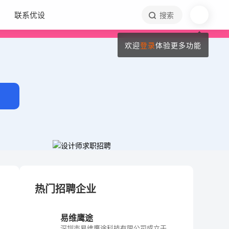
联系优设
搜索
欢迎
登录
体验更多功能
热门招聘企业
易维鹰途
深圳市易维鹰途科技有限公司成立于 2009 年，是中国深圳领先的个人警报器和宠物追踪器供应商，我们致力于个人移动警报系统、宠物 GPS 追踪器、资产 GPS 追踪器等的研发、生产、营销、销售和服务。我们为一系列行业提供全面的管理解决方案，包括远程护理、儿童安全监控、宠物追踪、单人工作者安全、运动和活动爱好者，以及任何需要细致关怀的人。公司产品远销美国、英国、德国、法国、澳大利亚、新西兰等