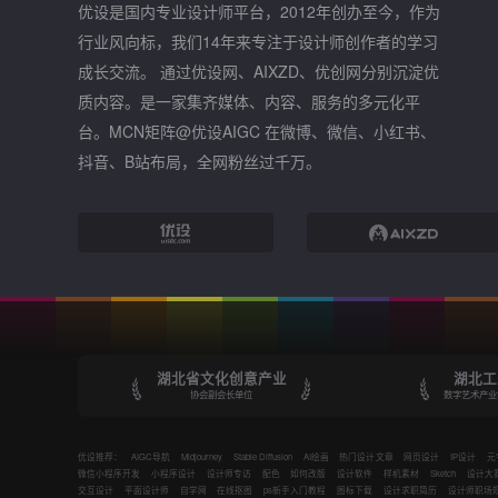
优设是国内专业设计师平台，2012年创办至今，作为
行业风向标，我们14年来专注于设计师创作者的学习
成长交流。 通过优设网、AIXZD、优创网分别沉淀优
质内容。是一家集齐媒体、内容、服务的多元化平
台。MCN矩阵@优设AIGC 在微博、微信、小红书、
抖音、B站布局，全网粉丝过千万。
湖北省文化创意产业
湖北工
协会副会长单位
数字艺术产业
优设推荐：
AIGC导航
Midjourney
Stable Diffusion
AI绘画
热门设计文章
网页设计
IP设计
元
微信小程序开发
小程序设计
设计师专访
配色
如何改版
设计软件
样机素材
Sketch
设计大
交互设计
平面设计师
自学网
在线抠图
ps新手入门教程
图标下载
设计求职简历
设计师职场