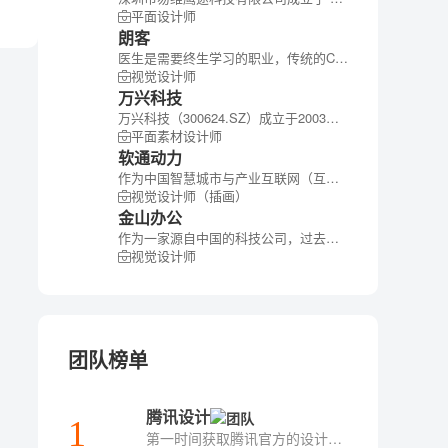
平面设计师
朗客
医生是需要终生学习的职业，传统的CME受到技术限制，在覆盖、内容的互动性上均有不足。为提高医生学习的效率，增加同行沟通的机会，我们推出了基于数字化解决方案的知了平台。无论在院内还是院外，医生均可以方便获取学术资源，与同行零距离交流。
视觉设计师
万兴科技
万兴科技（300624.SZ）成立于2003年，并于2018年登陆A股创业板，是全球领先的新生代数字创意赋能者，致力于成为全世界范围内有特色、有影响力的百年软件老店。公司面向全球海量新生代互联网用户提供潮流前沿、简单便捷的数字创意软件产品与服务，赋能人们在数字时代与众不同地进行创意表达，帮助每一个新生代创作者将头脑中的灵感变为可见的现实。万兴科技也是中国政府认定的“国家规划布局内重点软件企业”，连续跻身“德勤高科技高成长亚太区500强”、“福布斯中国最具发展潜力企业”等荣誉榜。当前，万兴科技持续深耕数字创意软件领域，旗下明星产品包括万兴喵影、万兴优转、亿图图示、Filmora、Filmstock、Fotophire等。 公司正以前瞻的视野推进全球化布局，研发总部位于深圳，并在温哥华、东京、长沙等地设有运营中心，业务范围遍及全球200多个国家和地区。 在平等、开放、协作、共享的人文理念下，万兴人不断成长，共同朝着“百年万兴、全球万兴”梦想笃定前行。
平面素材设计师
软通动力
作为中国智慧城市与产业互联网（互联网+）建设的领导者，领先的创新型技术服务提供商，软通动力立足中国，服务全球。公司主营业务涵盖智慧业务与信息技术服务两大领域，具备端到端“软件 +服务”综合业务能力和强大的纵深服务优势。 在智慧业务领域，软通动力秉承“智慧城市建设产业先行”的理念，先后在全国近100个城市展开“智慧城市”战略布局，业务范围包括顶层设计、城市管理、产业发展、环保节能、民生服务及基础设施等多个方向；在信息技术服务领域，软通动力提供信息技术外包、众包、业务流程外包（BPO）、系统集成等多项服务，覆盖银行、保险、电力、交通、零售等10余个重要行业，并积累了深厚、丰富的经验。
视觉设计师（插画）
金山办公
作为一家源自中国的科技公司，过去三十一年金山办公始终致力于把最简单高效的办公体验和服务带给每个人、每个家庭、每个组织，帮助个人更轻松快乐的创作和生活，帮助企业和组织更高效的运行与发展。未来，通过提供以“以云服务为基础，多屏、内容为辅助，AI 赋能所有产品”为代表的未来办公新方式， 金山办公希望不论是企业客户还是普通人，都能通过金山办公的产品实现简单创作与美好生活。
视觉设计师
团队榜单
腾讯设计
1
第一时间获取腾讯官方的设计方法论