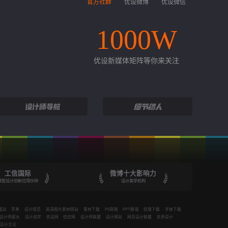
官方社群
优设微博
优设微信
1000W
优设新媒体矩阵等你来关注
工信国际
微博十大影响力
数智设计创新应用伙伴
设计美学机构
酷站
苹果
设计规范
高清图片素材网站
素材下载
PS抠图
PPT模版
纹理下载
字体下载
设计师薪水
设计自学
优设网
优优网
设计师联盟
设计网站
网页设计联盟
优秀设计
设计方法