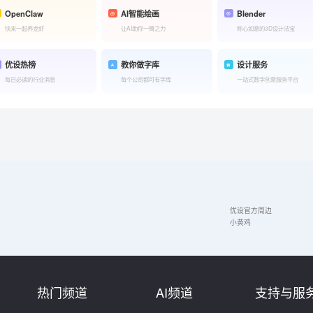
OpenClaw
AI智能绘画
Blender
快来一起养龙虾
让AI助你一臂之力
称心如意的3D设计法宝
优设热榜
教你做字库
设计服务
每日必读的行业消息
每个公司都可有字库
一站式数字创意服务平台
优设官方周边
小黄鸡
热门频道
AI频道
支持与服