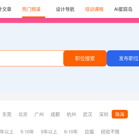
计文章
热门频道
设计导航
培训课程
AI星踪岛
职位搜索
发布职位
东莞
北京
广州
成都
杭州
武汉
深圳
珠海
3年以上
5-10年
5年以上
6-10年
应届
经验不限