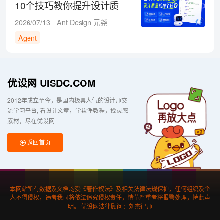
10个技巧教你提升设计质
量！
2026/07/13
Ant Design 元尧
Agent
优设网 UISDC.COM
2012年成立至今，是国内极具人气的设计师交
流学习平台
看设计文章，学软件教程，找灵感
素材，尽在优设网
返回首页
本网站所有数据及文档均受《著作权法》及相关法律法规保护，任何组织及个
人不得侵权，违者我司将依法追究侵权责任，情节严重者将报警处理，特此声
明。 优设网法律顾问：刘杰律师