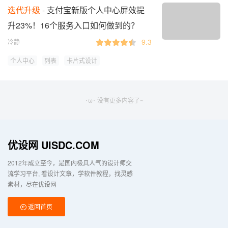
迭代升级
支付宝新版个人中心屏效提
升23%！16个服务入口如何做到的？
9.3
冷静
个人中心
列表
卡片式设计
･ω･ 没有更多内容了~
优设网 UISDC.COM
2012年成立至今，是国内极具人气的设计师交
流学习平台
看设计文章，学软件教程，找灵感
素材，尽在优设网
返回首页