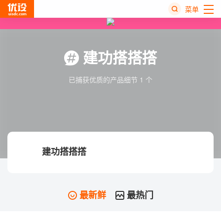
菜单
热
搜
建功搭搭撘
榜
已捕获优质的产品细节 1 个
建功搭搭撘
最新鲜
最热门