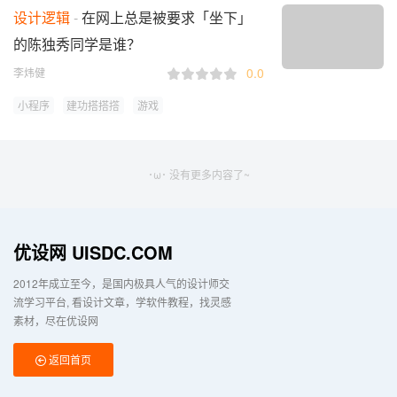
设计逻辑
在网上总是被要求「坐下」
的陈独秀同学是谁？
0.0
李炜健
小程序
建功搭搭撘
游戏
･ω･ 没有更多内容了~
优设网 UISDC.COM
2012年成立至今，是国内极具人气的设计师交
流学习平台
看设计文章，学软件教程，找灵感
素材，尽在优设网
返回首页