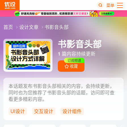
菜单
热
首页
设计文章
书影音头部
搜
榜
书影音头部
1
篇内容持续更新
订阅频道
收藏
本话题发布书影音头部相关的内容，会持续更新，
同时也为您推荐了书影音头部的话题，访问即可查
看更多精彩内容。
UI设计
交互设计
设计组件