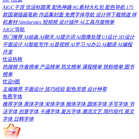
AIGC干货
优设标题黑
配色神器
9G素材大礼包
配色导航
175
款国潮插画笔刷
作品集封面
免费字体导航
设计师下载频道
样
机素材
Similarsites
短视频
设计插件
AI工具月度榜单
AIGC导航
热门推荐
AI绘画
AI聊天
AI提示词
AI图像处理
UI设计
3D设计
平面设计
AI智能写作
AI音视频
AI学习
AI办公
AI翻译
AI编程
开发
优设热榜
热搜榜
作者榜单
产品榜单
热文榜单
课程榜单
铁粉榜单
图书
榜单
优设9图
主编推荐
平面设计
技巧经验
配色灵感
设计种草
免费字体
推荐字体
黑体字体
宋体字体
楷体字体
圆体字体
手写字体
书
法字体
创意字体
卡通字体
复古字体
潮流文艺
简约现代
英文
字体
日韩字体