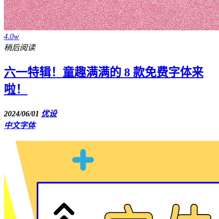
4.0w
稍后阅读
六一特辑！童趣满满的 8 款免费字体来
啦！
2024/06/01
优设
中文字体