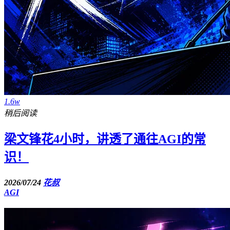
1.6w
稍后阅读
梁文锋花4小时，讲透了通往AGI的常
识！
2026/07/24
花叔
AGI