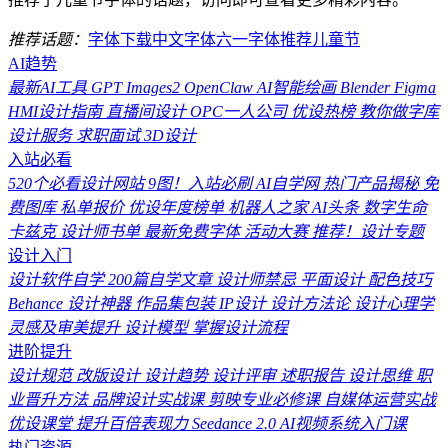
推荐话题：
字体下载
中文字体
六一
字体推荐
儿童节
AI趋势
最新AI工具
GPT Images2
OpenClaw
AI智能绘画
Blender
Figma
HMI设计指南
直播间设计
OPC一人公司
优设热榜
教你做字库
设计服务
求职面试
3D设计
入站必看
520个必看设计网站
9图！入站必刷
AI自学网
热门产品揭秘
免
费图库
私单报价
优设年度榜单
机器人之家
AI头条
数字生命
卡兹克
设计师书单
最新免费字体
活动大赛
推荐！设计专题
设计入门
设计软件自学
200篇自学文章
设计师禁忌
平面设计
配色技巧
Behance
设计神器
作品集包装
IP设计
设计方法论
设计心理学
灵感及审美提升
设计模型
掌握设计流程
进阶提升
设计规范
改版设计
设计趋势
设计评审
述职报告
设计思维
职
业晋升方法
品牌设计实战课
剪映专业必修课
自媒体运营实战
优设课堂
提升百倍表现力
Seedance 2.0
AI视频系统入门课
热门资源