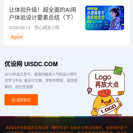
让体验升级！超全面的AI用
户体验设计要素总结（下）
2026/06/13
热心网友小陈
Agent
优设网 UISDC.COM
2012年成立至今，是国内极具人气的设计师交
流学习平台
看设计文章，学软件教程，找灵感
素材，尽在优设网
返回首页
本网站所有数据及文档均受《著作权法》及相关法律法规保护，任何组织及个
人不得侵权，违者我司将依法追究侵权责任，情节严重者将报警处理，特此声