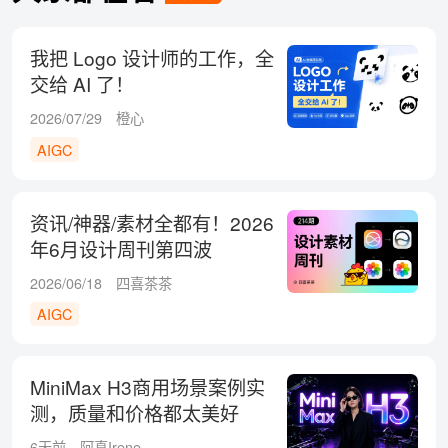
我把 Logo 设计师的工作，全
交给 AI 了！
2026/07/29
橙心
AIGC
资讯/神器/素材全都有！2026
年6月设计周刊第四波
2026/06/18
四喜茶茶
AIGC
MiniMax H3商用场景案例实
测，质量和价格都太美好
了！
6天前
阿真Irene