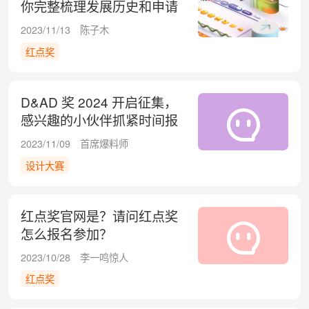
你完整梳理发展历史和申请
流程
2023/11/13
陈子木
红点奖
D&AD 奖 2024 开启征集，
感兴趣的小伙伴抓紧时间报
名啦，于明年 3 月截至报
2023/11/09
首席爆料师
名。
设计大赛
红点奖官网是？请问红点奖
怎么报名参加？
2023/10/28
李一鸣惊人
红点奖