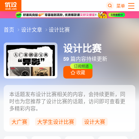
菜单
热
首页
设计文章
设计比赛
搜
榜
设计比赛
59
篇内容持续更新
订阅频道
收藏
本话题发布设计比赛相关的内容，会持续更新，同
时也为您推荐了设计比赛的话题，访问即可查看更
多精彩内容。
大广赛
大学生设计比赛
设计大赛
视觉传达
比赛攻略