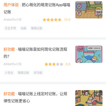
用户体验
把心萌化的萌宠记账App喵喵
记账
10.0
AmberDu小白
交互手势
动画
喵喵记账
好功能
喵喵记账是如何简化记账流程
的？
6.0
AmberDu小白
人性化
喵喵记账
好功能
好功能
喵喵记账上线定时记账，让规
律性记账更省心