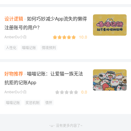
设计逻辑
如何巧妙减少App流失的懒得
注册账号的用户？
10.0
AmberDu小白
人性化
喵喵记账
情境预判
好物推荐
喵喵记账：让爱猫一族无法
抗拒的记账App
0.0
AmberDu小白
喵喵记账
奖惩机制
情怀
･ω･ 没有更多内容了~