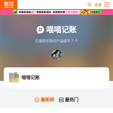
菜单
热
搜
喵喵记账
榜
已捕获优质的产品细节 7 个
喵喵记账
最新鲜
最热门