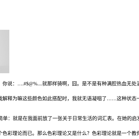
说：….#$@%....就那样骑啊，囧。是不是有种满腔热血
释为嘛这些颜色如此搭配时，我就无语凝咽了……这种状态一直持续
其实她做的很简单：就是在我面前放了一张关于日常生活的词汇表。在
个色彩理论而已。那么色彩理论又是什么？色彩理论就是一个教