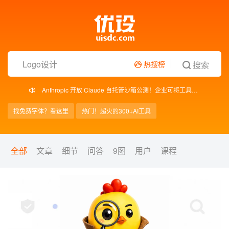
热
搜
榜
热搜榜
搜索
蚂蚁百灵开源 Ling-3.0-flash！5.1B 激活参数兼顾推理与部署效率
阿里推出 CosyVoice Studio！整合语音生成与实时智能体搭建能力
Anthropic 开放 Claude 自托管沙箱公测！企业可将工具执行留在内网
Suno 将为 AI 生成音乐添加隐形水印！跨平台可识别来源
微软 Copilot 新版图标曝光！移除 3D 阴影转向扁平化设计
找免费字体？看这里
热门！超火的300+AI工具
特斯拉计划开放 Model S/X 设计与软件资料！维修生态或将受益
华尔街“无畏女孩”推出全新品牌形象！从公共雕塑延展为独立品牌
2026零基础必学好课
Midjourney
包装
优设字美体
B端
耐克为文班亚马推出全新个人 LOGO！VW 字母组合塑造成外星人轮廓
全部
文章
细节
问答
9图
用户
课程
Banner 设计
IP形象
sketch
AI绘画
mastergo
设计趋势
UI设计规范
Behance
改版
作品集
Stable Diffusion
免费商用字体
元宇宙
UI
AIGC
Logo
Figma
设计大赛
Blender
配色
C4D
自学指南