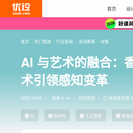
首页
设
首页
热门频道
行业新闻
活动赛事
详情
AI 与艺术的融合
术引领感知变革
2023/12/05
阅读 4.1w
评论有奖
阅读本文需 9
AI
BoDW
人工智能
香港