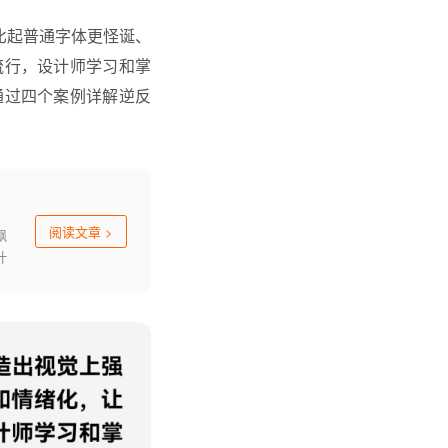
感，比起普通字体更怪诞、
流行，
设计师
学习和掌
通过四个案例详解逆反
阅读文章
>
飘
计
觉
字