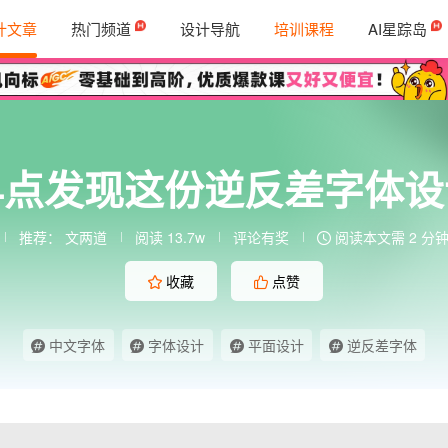
计文章
热门频道
设计导航
培训课程
AI星踪岛
早点发现这份逆反差字体设
推荐：
文两道
阅读 13.7w
评论有奖
阅读本文需 2 分
收藏
点赞
中文字体
字体设计
平面设计
逆反差字体