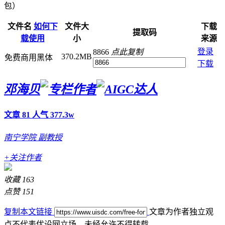
文件名
如何下
文件大
下载
提取码
载使用
小
来源
登录
8866
点此复制
370.2MB
免费商用黑体
下载
邓海贝
文章 81
人气 377.3w
南宁学院
副教授
+关注作者
收藏
163
点赞
151
复制本文链接
文章为作者独立观
点不代表优设网立场，
未经允许不得转载。