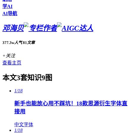
学AI
AI导航
邓海贝
377.3w
人气
81
文章
+关注
查看主页
本文3套知识9图
1/18
新手也能放心用不踩坑！18款思源衍生字体直
接用
中文字体
1/18