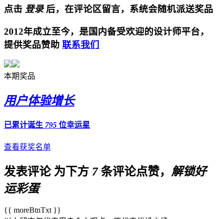
点击
登录
后，在评论区留言，系统会随机派送奖品
2012年成立至今，是国内备受欢迎的设计师平台，
提供奖品赞助
联系我们
本期奖品
用户体验增长
已累计诞生
795
位幸运星
查看获奖名单
发表评论
为下方
7
条评论点赞，
解锁好
运彩蛋
{{ moreBtnTxt }}