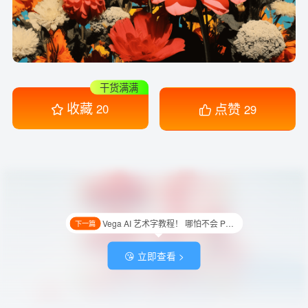
干货满满
收藏
点赞
20
29
Vega AI 艺术字教程！ 哪怕不会 PS/SD/MJ 也能做！
下一篇
😘 立即查看 >