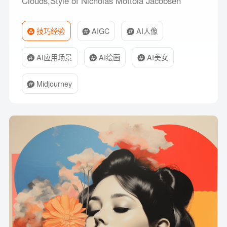
Clouds,Style of Nicholas Mottola Jacobsen
技巧经验
AIGC
AI人像
AI应用场景
AI绘画
AI美女
Midjourney