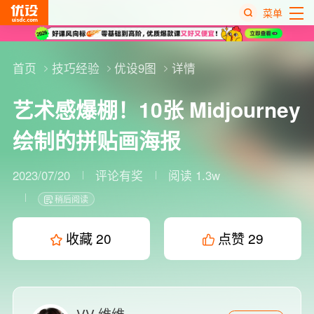
菜单
热
搜
首页
技巧经验
优设9图
详情
榜
艺术感爆棚！10张 Midjourney
绘制的拼贴画海报
2023/07/20
评论有奖
阅读 1.3w
稍后阅读
收藏
20
点赞
29
VV-维维