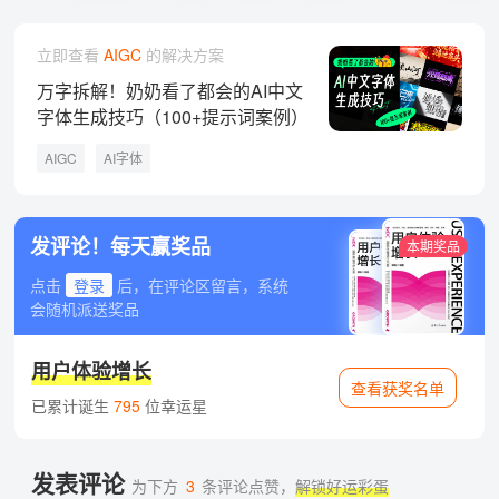
立即查看
AIGC
的解决方案
万字拆解！奶奶看了都会的AI中文
字体生成技巧（100+提示词案例）
AIGC
AI字体
发评论！每天赢奖品
本期奖品
点击
登录
后，在评论区留言，系统
会随机派送奖品
用户体验增长
查看获奖名单
已累计诞生
795
位幸运星
发表评论
为下方
3
条评论点赞，
解锁好运彩蛋