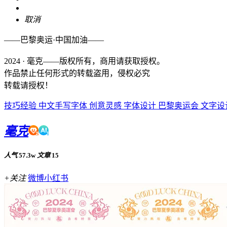
取消
——巴黎奥运·中国加油——
2024 · 毫克——版权所有，商用请获取授权。
作品禁止任何形式的转载盗用，侵权必究
转载请授权！
技巧经验
中文手写字体
创意灵感
字体设计
巴黎奥运会
文字设
毫克
人气
57.3w
文章
15
+关注
微博
小红书