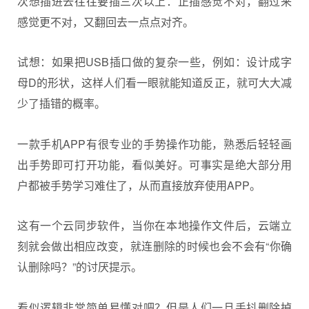
次想插进去往往要插三次以上：正插感觉不对，翻过来
感觉更不对，又翻回去一点点对齐。
试想：如果把USB插口做的复杂一些，例如：设计成字
母D的形状，这样人们看一眼就能知道反正，就可大大减
少了插错的概率。
一款手机APP有很专业的手势操作功能，熟悉后轻轻画
出手势即可打开功能，看似美好。可事实是绝大部分用
户都被手势学习难住了，从而直接放弃使用APP。
这有一个云同步软件，当你在本地操作文件后，云端立
刻就会做出相应改变，就连删除的时候也会不会有“你确
认删除吗？”的讨厌提示。
看似逻辑非常简单易懂对吧？但是人们一旦手抖删除掉