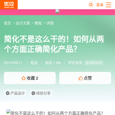
菜单
热
首页
设计文章
教程
详情
搜
榜
简化不是这么干的！如何从两
个方面正确简化产品？
2014/09/11
程远
阅读 1.6w
评论有奖
稍后阅读
收藏
2
点赞
产品设计
经验分享