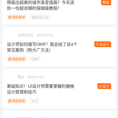
想画出超美的城市渐变插画？今天送
教程
你一份超详细的保姆级教程！
稍后阅读
SA九五二七
白话说交互
2022/10/10
设计师如何填写OKR？我总结了这4个
产品设计
常见案例（附大厂方法）
稍后阅读
OKR
程远
2018/11/22
基础知识！UI设计师需要掌握的栅格
UI设计
设计原理和技巧
稍后阅读
入门