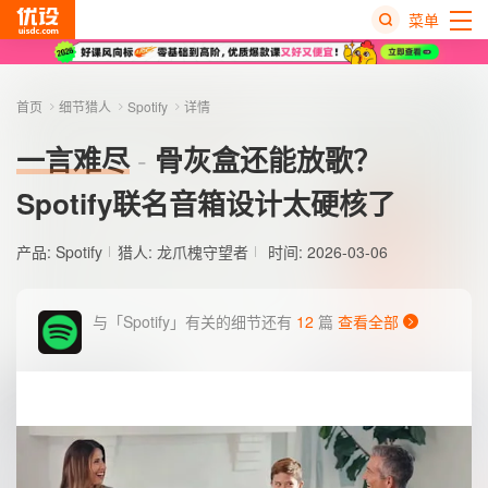
菜单
热
搜
首页
细节猎人
Spotify
详情
榜
一言难尽
骨灰盒还能放歌？
Spotify联名音箱设计太硬核了
产品:
Spotify
猎人:
龙爪槐守望者
时间: 2026-03-06
与「Spotify」有关的细节还有
12
篇
查看全部