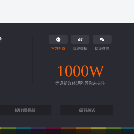
务
官方社群
优设微博
优设微信
1000W
优设新媒体矩阵等你来关注