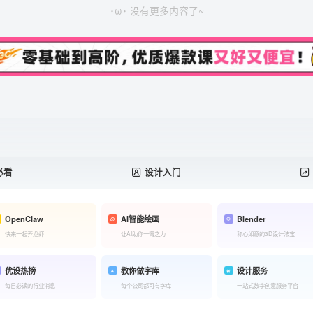
･ω･ 没有更多内容了~
必看
设计入门
OpenClaw
AI智能绘画
Blender
快来一起养龙虾
让AI助你一臂之力
称心如意的3D设计法宝
优设热榜
教你做字库
设计服务
每日必读的行业消息
每个公司都可有字库
一站式数字创意服务平台