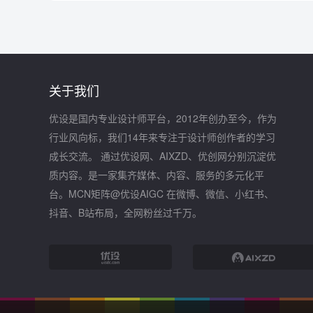
关于我们
优设是国内专业设计师平台，2012年创办至今，作为
行业风向标，我们14年来专注于设计师创作者的学习
成长交流。 通过优设网、AIXZD、优创网分别沉淀优
质内容。是一家集齐媒体、内容、服务的多元化平
台。MCN矩阵@优设AIGC 在微博、微信、小红书、
抖音、B站布局，全网粉丝过千万。