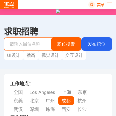
菜单
热
搜
求职招聘
榜
职位搜索
发布职位
UI设计
插画
视觉设计
交互设计
工作地点：
全国
Los Angeles
上海
东京
东莞
北京
广州
成都
杭州
武汉
深圳
珠海
西安
长沙