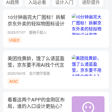
AI趋势
入站必看
设计入门
进阶提升
10分钟画完大厂图标！拆解
京东外卖的轻拟物图标设计
思路
2025/07/07
酸梅干超人
UI设计
美团找黄龄，饿了么请蓝盈
莹，京东要不用AI找个代言
人？
2025/06/05
龙爪槐守望者
AIGC
看看这两个APP的金刚区布
局，谁的入口设计更贴心？