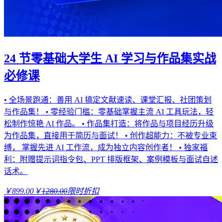
24 节零基础大学生 AI 学习与作品集实战
必修课
• 全场景跑通：善用 AI 搞定文献速读、课堂汇报、社团策划
与作品集！ • 零经验门槛：零基础掌握主流 AI 工具玩法，轻
松制作惊艳 AI 作品。 • 作品集打造：将作品与项目经历升级
为作品集，直接用于简历与面试！ • 创作超能力：不被专业束
缚， 掌握先进 AI 工作流，成为独立内容创作者！ • 独家福
利：附赠提示词指令包、PPT 排版框架、案例模板与面试自述
话术。
￥899.00
￥
1280.00
限时折扣