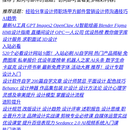
推荐话题：
经验分享
设计师职场
甲方
邮件营销
设计师沟通技巧
AI趋势
最新AI工具
GPT Images2
OpenClaw
AI智能绘画
Blender
Figma
HMI设计指南
直播间设计
OPC一人公司
优设热榜
教你做字库
设计服务
求职面试
3D设计
入站必看
520个必看设计网站
9图！入站必刷
AI自学网
热门产品揭秘
免
费图库
私单报价
优设年度榜单
机器人之家
AI头条
数字生命
卡兹克
设计师书单
最新免费字体
活动大赛
推荐！设计专题
设计入门
设计软件自学
200篇自学文章
设计师禁忌
平面设计
配色技巧
Behance
设计神器
作品集包装
IP设计
设计方法论
设计心理学
灵感及审美提升
设计模型
掌握设计流程
进阶提升
设计规范
改版设计
设计趋势
设计评审
述职报告
设计思维
职
业晋升方法
品牌设计实战课
剪映专业必修课
自媒体运营实战
优设课堂
提升百倍表现力
Seedance 2.0
AI视频系统入门课
热门资源