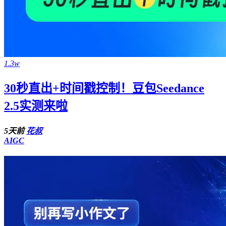
1.3w
30秒直出+时间戳控制！豆包Seedance
2.5实测来啦
5天前
花叔
AIGC