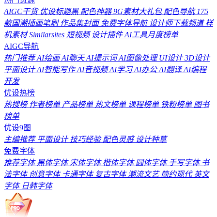
AIGC干货
优设标题黑
配色神器
9G素材大礼包
配色导航
175
款国潮插画笔刷
作品集封面
免费字体导航
设计师下载频道
样
机素材
Similarsites
短视频
设计插件
AI工具月度榜单
AIGC导航
热门推荐
AI绘画
AI聊天
AI提示词
AI图像处理
UI设计
3D设计
平面设计
AI智能写作
AI音视频
AI学习
AI办公
AI翻译
AI编程
开发
优设热榜
热搜榜
作者榜单
产品榜单
热文榜单
课程榜单
铁粉榜单
图书
榜单
优设9图
主编推荐
平面设计
技巧经验
配色灵感
设计种草
免费字体
推荐字体
黑体字体
宋体字体
楷体字体
圆体字体
手写字体
书
法字体
创意字体
卡通字体
复古字体
潮流文艺
简约现代
英文
字体
日韩字体