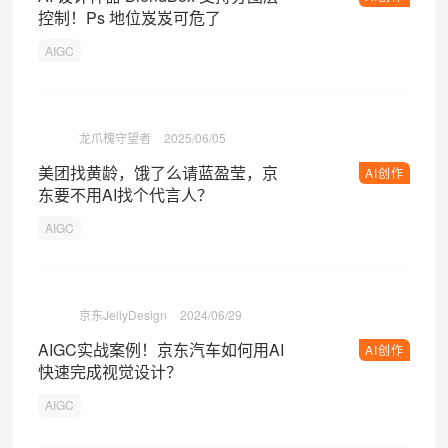
控制！Ps 地位岌岌可危了
AIGC
龙爪槐守望者
2025/06/05
美团找黄龄，饿了么请蓝盈莹，京
AI创作
东要不用AI找个代言人？
AIGC
京东JellyDesign
2024/06/29
AIGC实战案例！京东汽车如何用AI
AI创作
快速完成视觉设计？
AIGC