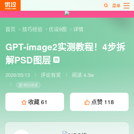
菜单
热
搜
首页
技巧经验
优设9图
详情
榜
GPT-image2实测教程！4步拆
解PSD图层
2026/05/13
评论有奖
阅读 4.3w
稍后阅读
收藏
61
点赞
118