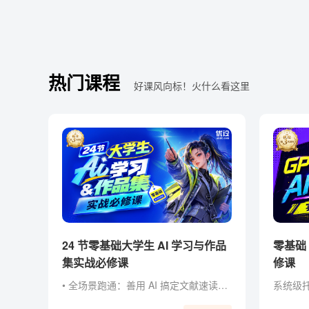
热门课程
好课风向标！火什么看这里
24 节零基础大学生 AI 学习与作品
零基础 Codex AI 智能创作实战必
集实战必修课
修课
• 全场景跑通：善用 AI 搞定文献速读、课堂汇报、社团策划与作品集！ • 零经验门槛：零基础掌握主流 AI 工具玩法，轻松制作惊艳 AI 作品。 • 作品集打造：将作品与项目经历升级为作品集，直接用于简历与面试！ • 创作超能力：不被专业束缚， 掌握先进 AI 工作流，成为独立内容创作者！ • 独家福利：附赠提示词指令包、PPT 排版框架、案例模板与面试自述话术。