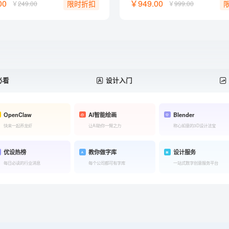
00
￥949.00
限时折扣
￥
249.00
￥
999.00
必看
设计入门
OpenClaw
AI智能绘画
Blender
快来一起养龙虾
让AI助你一臂之力
称心如意的3D设计法宝
优设热榜
教你做字库
设计服务
每日必读的行业消息
每个公司都可有字库
一站式数字创意服务平台