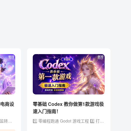
体电商设
零基础 Codex 教你做第1款游戏极
速入门指南！
- 总监级经验：12年电商设计总监转型实战经验，拒绝堆砌参数，直击商用落地 - 黄金全链路：AI Agent x Skill × 工作流，打通（方法论 + 创意 + 视觉 + 电商全链路 + 求职作品集） - 提效流水线：定制流程 AI 加持，用提效批量化设计工具与方法实现能效翻倍 - 资源库更新：2026年电商/视觉/创作类 AI 工具与工作流资源库，持续更新迭代 - 独家福利：附赠 AI 提示词文档/说明书+作品集参考，支撑商业案例快速落地和求职晋升
1️⃣ 零编程跑通 Godot 游戏工程 2️⃣ 打通 GPT、即梦、Lovart、Codex、Godot 工具链 3️⃣ 把零散 AI 素材整合成可交互、可运行的游戏项目 4️⃣ 配套提示词、开发模板、skill 文档和学习群答疑