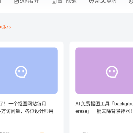
门
进阶提升
热门资源
AIGC导航
o版>>
了！一个抠图网站每月
AI 免费抠图工具「backgrou
0 多万访问量，各位设计师用
erase」一键去除背景神器
ove 吗？