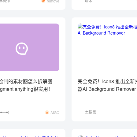
爆料师
聆木
remove
具绘制的素材图怎么拆解图
完全免费！Icon8 推出全
ment anything很实用！
器AI Background Remover
●—●)
土拨鼠
AIGC