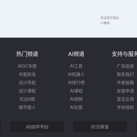
优设官方周边
小黄鸡
热门频道
AI频道
支持与服
AIGC专题
AI工具
广告投放
AI星踪岛
AI机器人
联系我们
设计导航
AI排行榜
作者投稿
设计课程
AI课程
友链申请
优设9图
AI视频
意见反馈
细节猎人
AI生图
字体授权