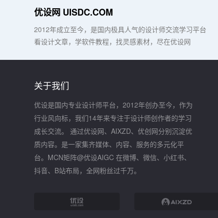
优设网 UISDC.COM
2012年成立至今，是国内极具人气的设计师交流学习平台
看设计文章，学软件教程，找灵感素材，尽在优设网
关于我们
优设是国内专业设计师平台，2012年创办至今，作为
行业风向标，我们14年来专注于设计师创作者的学习
成长交流。 通过优设网、AIXZD、优创网分别沉淀优
质内容。是一家集齐媒体、内容、服务的多元化平
台。MCN矩阵@优设AIGC 在微博、微信、小红书、
抖音、B站布局，全网粉丝过千万。