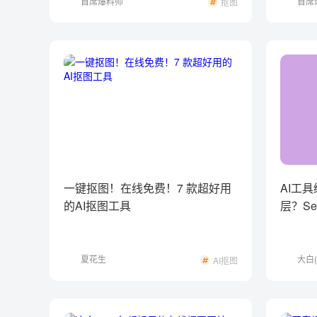
首席爆料师
首席
抠图
一键抠图！在线免费！7 款超好用
AI工
的AI抠图工具
层？Seg
夏花生
大白(
AI抠图