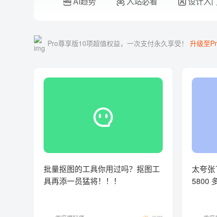
AI趋势
入站必看
设计入
Pro尊享版10项超值权益，一次支付永久享受！
升级至Pr
批量抠图的工具你用过吗？抠图工
太夸张
具再添一员猛将！！！
580
过 rem