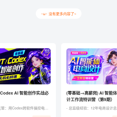
･ω･ 没有更多内容了~
(零基础→高薪岗) AI 智能
计工作流特训营（第9期）
系统级托管：用Codex跨软件操控电脑，一键接管机械杂活。 零代码实战：命令Codex自制Web工具，普通人无痛跨界开发。 定制化外挂：训练Codex私有设计技能，自由组装商业提效流。 批量化出图：自制Canvas工具，一键打包合成商业延展图包。 独家福利： 附赠收录30+Skill 和 AI提示词典，可交互即开即用。