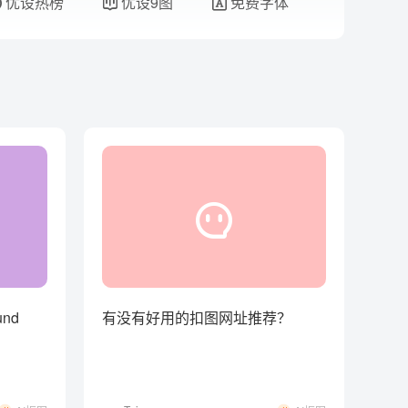
优设热榜
优设9图
免费字体
nd
有没有好用的扣图网址推荐？
！