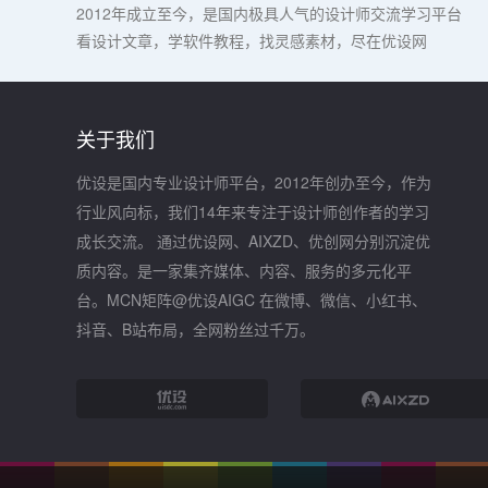
2012年成立至今，是国内极具人气的设计师交流学习平台
看设计文章，学软件教程，找灵感素材，尽在优设网
关于我们
优设是国内专业设计师平台，2012年创办至今，作为
行业风向标，我们14年来专注于设计师创作者的学习
成长交流。 通过优设网、AIXZD、优创网分别沉淀优
质内容。是一家集齐媒体、内容、服务的多元化平
台。MCN矩阵@优设AIGC 在微博、微信、小红书、
抖音、B站布局，全网粉丝过千万。