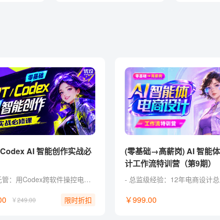
(零基础→高薪岗) AI 智能
计工作流特训营（第9期）
系统级托管：用Codex跨软件操控电脑，一键接管机械杂活。 零代码实战：命令Codex自制Web工具，普通人无痛跨界开发。 定制化外挂：训练Codex私有设计技能，自由组装商业提效流。 批量化出图：自制Canvas工具，一键打包合成商业延展图包。 独家福利： 附赠收录30+Skill 和 AI提示词典，可交互即开即用。
00
￥999.00
限时折扣
￥
249.00