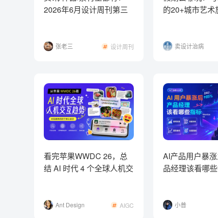
2026年6月设计周刊第三
的20+城市艺
波
张老三
卖设计治病
设计周刊
看完苹果WWDC 26，总
AI产品用户暴
结 AI 时代 4 个全球人机交
品经理该看哪些
互趋势！
Ant Design
小普
AIGC
元尧