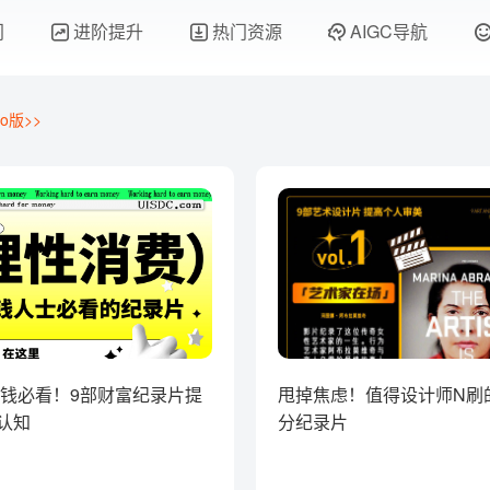
门
进阶提升
热门资源
AIGC导航
o版>>
3搞钱必看！9部财富纪录片提
甩掉焦虑！值得设计师N刷
认知
分纪录片