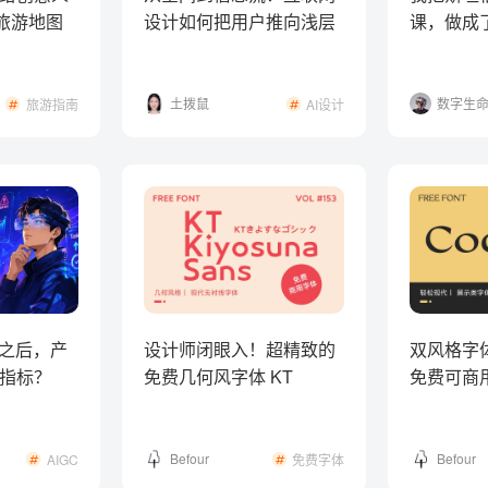
术旅游地图
设计如何把用户推向浅层
课，做成了
思考？
设计人生
土拨鼠
数字生
旅游指南
AI设计
克
涨之后，产
设计师闭眼入！超精致的
双风格字
指标？
免费几何风字体 KT
免费可商
Kiyosuna Sans 来了！
Coconat
Befour
Befour
AIGC
免费字体