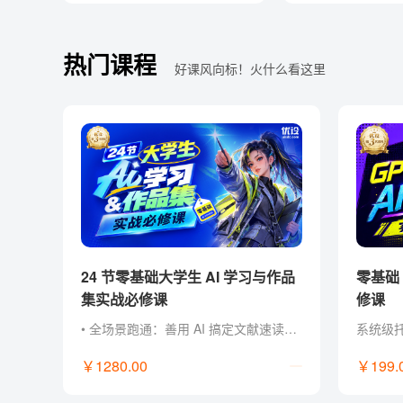
热门课程
好课风向标！火什么看这里
24 节零基础大学生 AI 学习与作品
零基础 Codex AI 智能创作实战必
集实战必修课
修课
• 全场景跑通：善用 AI 搞定文献速读、课堂汇报、社团策划与作品集！ • 零经验门槛：零基础掌握主流 AI 工具玩法，轻松制作惊艳 AI 作品。 • 作品集打造：将作品与项目经历升级为作品集，直接用于简历与面试！ • 创作超能力：不被专业束缚， 掌握先进 AI 工作流，成为独立内容创作者！ • 独家福利：附赠提示词指令包、PPT 排版框架、案例模板与面试自述话术。
￥1280.00
￥199.