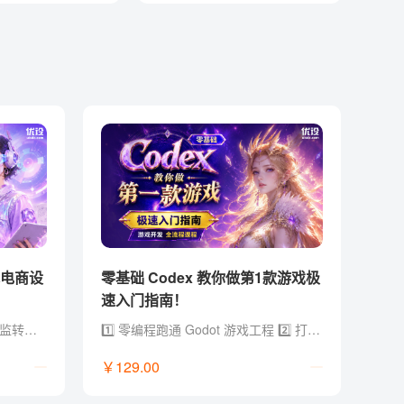
体电商设
零基础 Codex 教你做第1款游戏极
速入门指南！
- 总监级经验：12年电商设计总监转型实战经验，拒绝堆砌参数，直击商用落地 - 黄金全链路：AI Agent x Skill × 工作流，打通（方法论 + 创意 + 视觉 + 电商全链路 + 求职作品集） - 提效流水线：定制流程 AI 加持，用提效批量化设计工具与方法实现能效翻倍 - 资源库更新：2026年电商/视觉/创作类 AI 工具与工作流资源库，持续更新迭代 - 独家福利：附赠 AI 提示词文档/说明书+作品集参考，支撑商业案例快速落地和求职晋升
1️⃣ 零编程跑通 Godot 游戏工程 2️⃣ 打通 GPT、即梦、Lovart、Codex、Godot 工具链 3️⃣ 把零散 AI 素材整合成可交互、可运行的游戏项目 4️⃣ 配套提示词、开发模板、skill 文档和学习群答疑
￥129.00