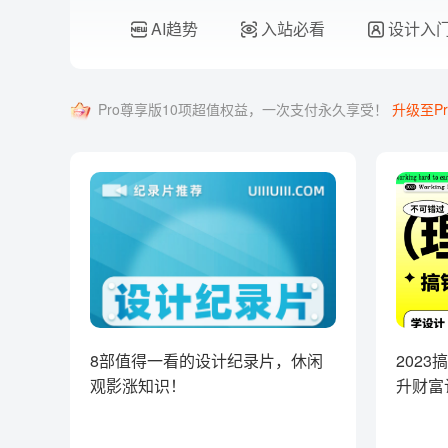
AI趋势
入站必看
设计入
Pro尊享版10项超值权益，一次支付永久享受！
升级至Pr
8部值得一看的设计纪录片，休闲
202
观影涨知识！
升财富