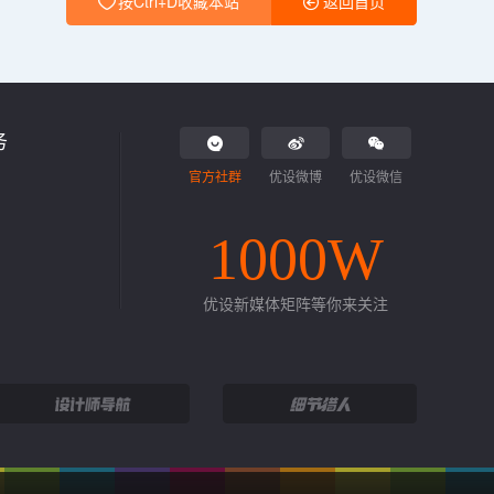
按Ctrl+D收藏本站
返回首页
务
官方社群
优设微博
优设微信
1000W
优设新媒体矩阵等你来关注