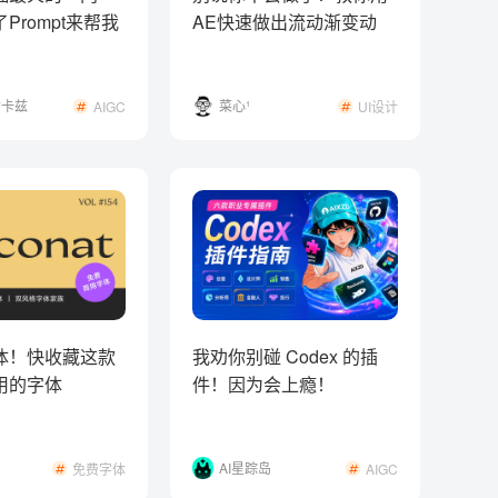
Prompt来帮我
AE快速做出流动渐变动
！
效！
命卡兹
菜心¹
AIGC
UI设计
体！快收藏这款
我劝你别碰 Codex 的插
用的字体
件！因为会上瘾！
AI星踪岛
免费字体
AIGC