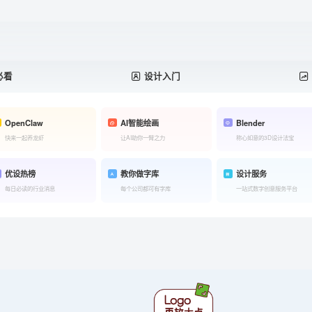
必看
设计入门
OpenClaw
AI智能绘画
Blender
快来一起养龙虾
让AI助你一臂之力
称心如意的3D设计法宝
优设热榜
教你做字库
设计服务
每日必读的行业消息
每个公司都可有字库
一站式数字创意服务平台