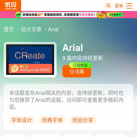
菜单
热
首页
设计文章
Arial
搜
榜
Arial
3
篇内容持续更新
订阅频道
收藏
本话题发布Arial相关的内容，会持续更新，同时也
为您推荐了Arial的话题，访问即可查看更多精彩内
容。
字体设计
经典字体
经验分享
英文字体
Helvetica