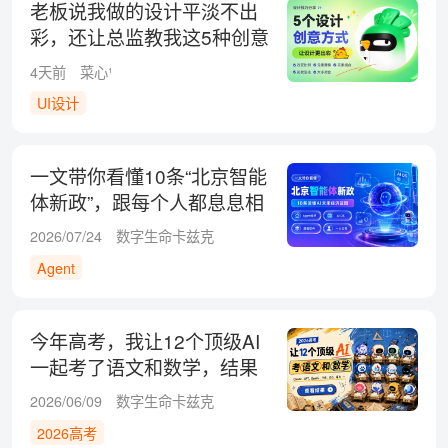
老板说我做的设计平淡不出
彩，还让总监教我这5种创意
方式！
4天前
菜心¹
UI设计
一文带你看懂10条“北京智能
体新政”，跟每个人都息息相
关！
2026/07/24
数字生命卡兹克
Agent
今年高考，我让12个顶级AI
一起考了语文和数学，结果
有点意外！
2026/06/09
数字生命卡兹克
2026高考