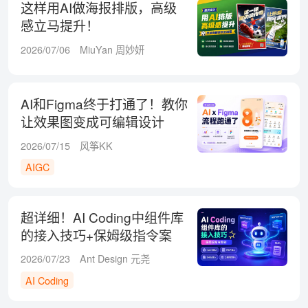
这样用AI做海报排版，高级
感立马提升！
2026/07/06
MiuYan 周妙妍
AI和Figma终于打通了！教你
让效果图变成可编辑设计
稿！
2026/07/15
风筝KK
AIGC
超详细！AI Coding中组件库
的接入技巧+保姆级指令案
例！
2026/07/23
Ant Design 元尧
AI Coding