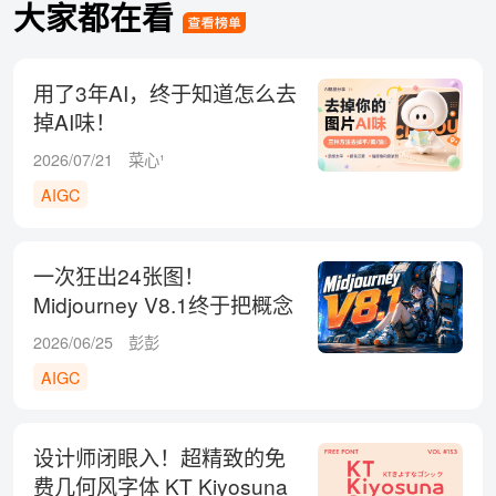
大家都在看
用了3年AI，终于知道怎么去
掉AI味！
2026/07/21
菜心¹
AIGC
一次狂出24张图！
Midjourney V8.1终于把概念
探索的成本彻底打下来了
2026/06/25
彭彭
AIGC
设计师闭眼入！超精致的免
费几何风字体 KT Kiyosuna