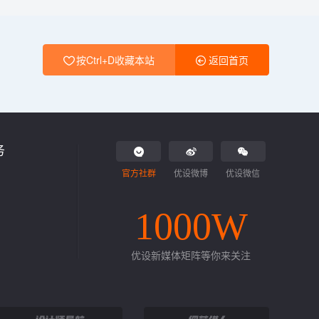
按Ctrl+D收藏本站
返回首页
务
官方社群
优设微博
优设微信
1000W
优设新媒体矩阵等你来关注