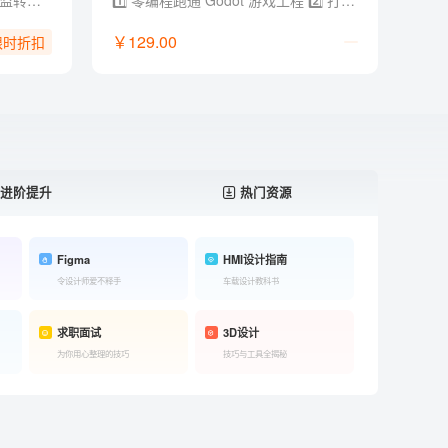
- 总监级经验：12年电商设计总监转型实战经验，拒绝堆砌参数，直击商用落地 - 黄金全链路：AI Agent x Skill × 工作流，打通（方法论 + 创意 + 视觉 + 电商全链路 + 求职作品集） - 提效流水线：定制流程 AI 加持，用提效批量化设计工具与方法实现能效翻倍 - 资源库更新：2026年电商/视觉/创作类 AI 工具与工作流资源库，持续更新迭代 - 独家福利：附赠 AI 提示词文档/说明书+作品集参考，支撑商业案例快速落地和求职晋升
1️⃣ 零编程跑通 Godot 游戏工程 2️⃣ 打通 GPT、即梦、Lovart、Codex、Godot 工具链 3️⃣ 把零散 AI 素材整合成可交互、可运行的游戏项目 4️⃣ 配套提示词、开发模板、skill 文档和学习群答疑
￥129.00
限时折扣
进阶提升
热门资源
Figma
HMI设计指南
令设计师爱不释手
车载设计教科书
求职面试
3D设计
为你用心整理的技巧
技巧与工具全揭秘