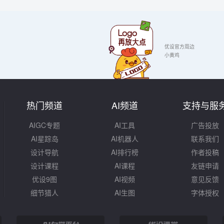
优设官方周边
小黄鸡
热门频道
AI频道
支持与服
AIGC专题
AI工具
广告投放
AI星踪岛
AI机器人
联系我们
设计导航
AI排行榜
作者投稿
设计课程
AI课程
友链申请
优设9图
AI视频
意见反馈
细节猎人
AI生图
字体授权