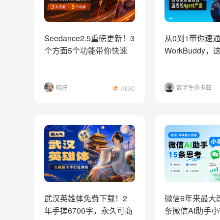
Seedance2.5重磅更新！3
从0到1带你速
个方面5个功能带你快速
WorkBuddy
了解！
适合国内的Age
晓庄
数字生命卡兹
AIGC
克
武汉英雄体免费下载！2
微信6年来最大
年手搓6700字，永久可商
条微信AI助手