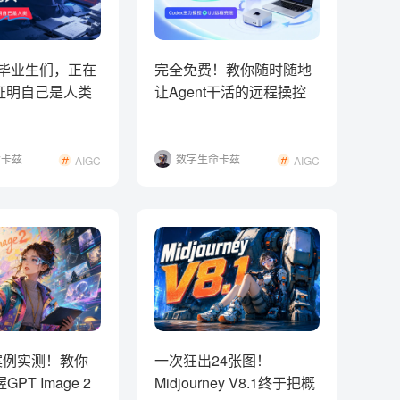
的毕业生们，正在
完全免费！教你随时随地
I证明自己是人类
让Agent干活的远程操控
方案！
命卡兹
数字生命卡兹
AIGC
AIGC
克
案例实测！教你
一次狂出24张图！
PT Image 2
Midjourney V8.1终于把概