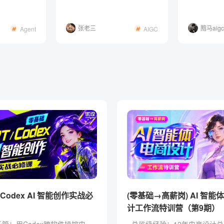
波
张老三
黯马aigc
Agent
AIGC
(零基础→高薪岗) AI 智能
计工作流特训营（第9期）