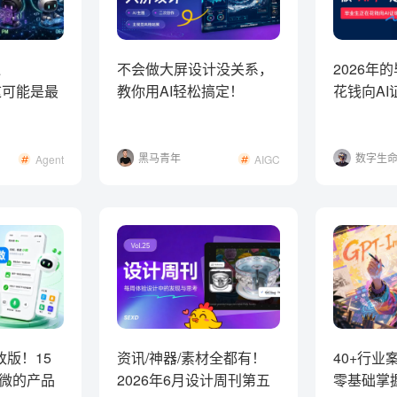
通
不会做大屏设计没关系，
2026年
，这可能是最
教你用AI轻松搞定！
花钱向A
nt产品
黑马青年
数字生
Agent
AIGC
克
改版！15
资讯/神器/素材全都有！
40+行业
小微的产品
2026年6月设计周刊第五
零基础掌握G