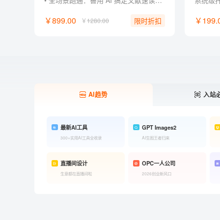
• 全场景跑通：善用 AI 搞定文献速读、课堂汇报、社团策划与作品集！ • 零经验门槛：零基础掌握主流 AI 工具玩法，轻松制作惊艳 AI 作品。 • 作品集打造：将作品与项目经历升级为作品集，直接用于简历与面试！ • 创作超能力：不被专业束缚， 掌握先进 AI 工作流，成为独立内容创作者！ • 独家福利：附赠提示词指令包、PPT 排版框架、案例模板与面试自述话术。
￥899.00
￥199.
限时折扣
￥
1280.00
AI趋势
入站
最新AI工具
GPT Images2
300+实用AI工具全收录
AI生图王者归来
直播间设计
OPC一人公司
生意都在直播间啦
2026创业新风口