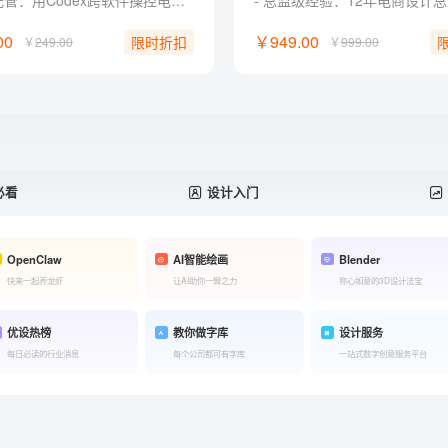
系统级托管：用Codex跨软件操控电脑，一键接管机械杂活。 零代码实战：命令Codex自制Web工具，普通人无痛跨界开发。 定制化外挂：训练Codex私有设计技能，自由组装商业提效流。 批量化出图：自制Canvas工具，一键打包合成商业延展图包。 独家福利： 附赠收录30+Skill 和 AI提示词典，可交互即开即用。
00
￥949.00
限时折扣
￥
249.00
￥
999.00
必看
设计入门
OpenClaw
AI智能绘画
Blender
快来一起养龙虾
让AI助你一臂之力
称心如意的3D设计法宝
优设热榜
教你做字库
设计服务
每日必读的行业消息
每个公司都可有字库
一站式数字创意服务平台