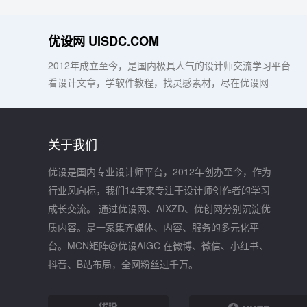
优设网 UISDC.COM
2012年成立至今，是国内极具人气的设计师交流学习平台
看设计文章，学软件教程，找灵感素材，尽在优设网
关于我们
优设是国内专业设计师平台，2012年创办至今，作为
行业风向标，我们14年来专注于设计师创作者的学习
成长交流。 通过优设网、AIXZD、优创网分别沉淀优
质内容。是一家集齐媒体、内容、服务的多元化平
台。MCN矩阵@优设AIGC 在微博、微信、小红书、
抖音、B站布局，全网粉丝过千万。