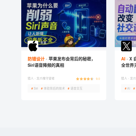
苹果
X
防错设计
苹果发布会背后的秘密，
AI
X
Siri语音降频的真相
全世界
猎人 -
龙爪槐守望者
猎人 -
龙爪
9.0
#
Siri
#
体验背后的技术
#
语音交互
#
AI
#