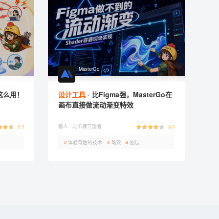
MasterGo
这么用！
设计工具
比Figma强，MasterGo在
画布直接做流动渐变特效
猎人 -
龙爪槐守望者
8.5
8.0
#
体验背后的技术
#
动效
#
图层