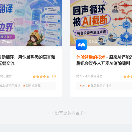
（Twitter）
腾讯会议
 自动翻译：用你最熟悉的语言和
体验背后的技术
原来AI还能
无缝交流
腾讯会议多人开麦AI消除啸叫
槐守望者
猎人 -
龙爪槐守望者
8.5
体验背后的技术
#
​​渐进式披露
#
AI
#
体验背后的技术
･ω･ 没有更多内容了~