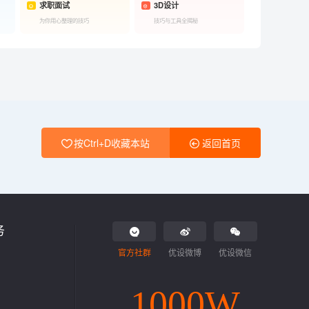
求职面试
3D设计
为你用心整理的技巧
技巧与工具全揭秘
按Ctrl+D收藏本站
返回首页
务
官方社群
优设微博
优设微信
1000W