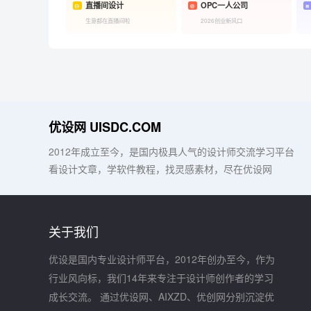
直播间设计
OPC一人公司
生意都在直播间啦
2026创业新风口
优设网 UISDC.COM
2012年成立至今，是国内极具人气的设计师交流学习平台
看设计文章，学软件教程，找灵感素材，尽在优设网
关于我们
优设是国内专业设计师平台，2012年创办至今，作为
行业风向标，我们14年来专注于设计师创作者的学习
成长交流。 通过优设网、AIXZD、优创网分别沉淀优