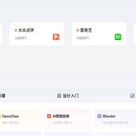
#
大众点评
#
爱奇艺
32篇细节
39篇细节
必看
设计入门
OpenClaw
AI智能绘画
Blender
快来一起养龙虾
让AI助你一臂之力
称心如意的3D设计法宝