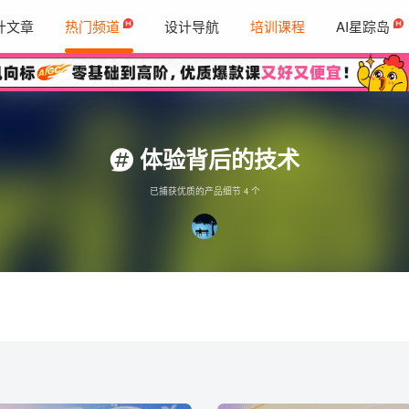
计文章
热门频道
设计导航
培训课程
AI星踪岛
体验背后的技术
已捕获优质的产品细节 4 个