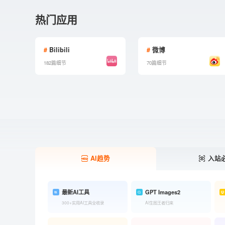
热门应用
#
Bilibili
#
微博
182篇细节
70篇细节
AI趋势
入站
最新AI工具
GPT Images2
300+实用AI工具全收录
AI生图王者归来