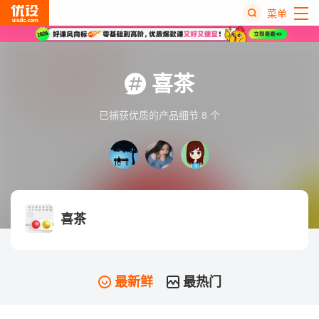
菜单
热
搜
喜茶
榜
已捕获优质的产品细节 8 个
喜茶
最新鲜
最热门