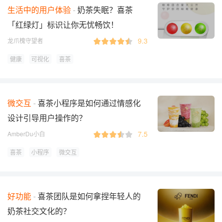
生活中的用户体验
奶茶失眠？喜茶
「红绿灯」标识让你无忧畅饮！
9.3
龙爪槐守望者
健康
可视化
喜茶
微交互
喜茶小程序是如何通过情感化
设计引导用户操作的？
7.5
AmberDu小白
喜茶
小程序
微交互
好功能
喜茶团队是如何拿捏年轻人的
奶茶社交文化的？