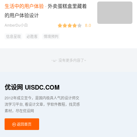
生活中的用户体验
外卖蛋糕盒里藏着
的用户体验设计
8.0
AmberDu小白
信息呈现
必胜客
情境预判
･ω･ 没有更多内容了~
优设网 UISDC.COM
2012年成立至今，是国内极具人气的设计师交
流学习平台
看设计文章，学软件教程，找灵感
素材，尽在优设网
返回首页