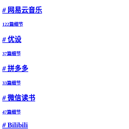
#
网易云音乐
122篇细节
#
优设
37篇细节
#
拼多多
33篇细节
#
微信读书
47篇细节
#
Bilibili