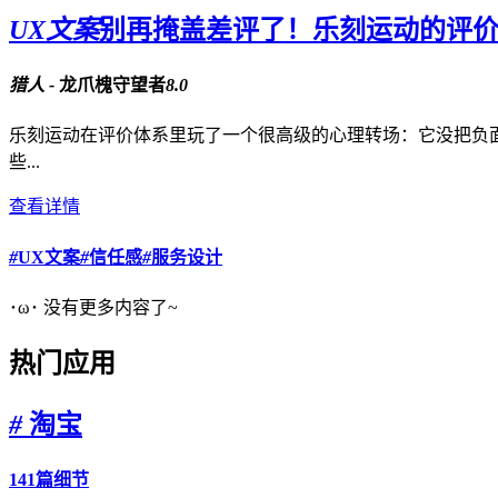
UX文案
别再掩盖差评了！乐刻运动的评
猎人 -
龙爪槐守望者
8.0
乐刻运动在评价体系里玩了一个很高级的心理转场：它没把负面
些...
查看详情
#
UX文案
#
信任感
#
服务设计
･ω･ 没有更多内容了~
热门应用
#
淘宝
141篇细节