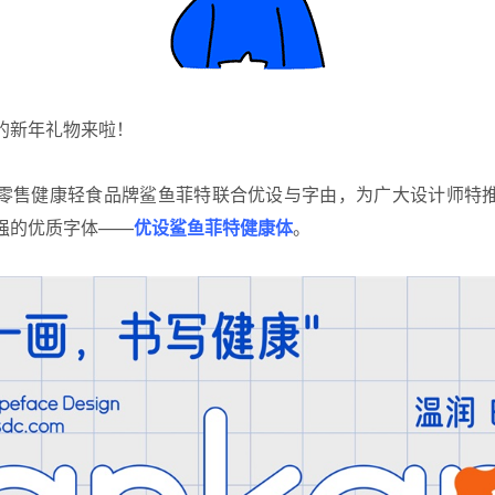
的新年礼物来啦！
零售健康轻食品牌鲨鱼菲特联合优设与字由，为广大设计师特
强的优质字体——
优设鲨鱼菲特健康体
。