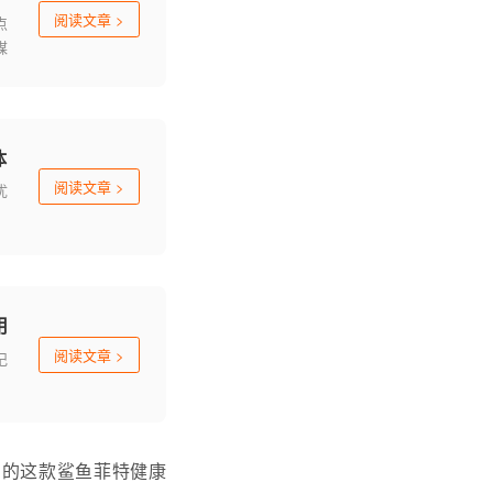
阅读文章
>
点
媒
大
体
阅读文章
>
优
用
阅读文章
>
记
出的这款鲨鱼菲特健康