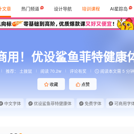
计文章
热门频道
设计导航
培训课程
AI星踪岛
商用！优设鲨鱼菲特健康
推荐：
土拨鼠
阅读 70.2w
评论有奖
阅读本文需 5 分
收藏
点赞
中文字体
优设鲨鱼菲特健康体
免费字体
可商用字