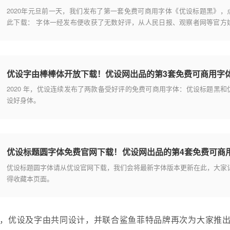
2020年元旦前一天，我们发布了第一套免费可商用字体《优设标题黑》，
此下载： 字体一经发布便收获了无数好评，从人民日报、观察者网等官方
体，到说唱新时代、青春有你等娱乐综艺，以及快手、网易云、QQ音乐等
众App，应用案例随处可见。
优设字由棒棒体开放下载！优设网出品的第3套免费可商用字
2020 年，优设连续发布了两款备受好评的免费可商用字体：优设标题黑和
设好身体。
优设标题圆字体免费官网下载！优设网出品的第4套免费可商
字体
优设标题圆字体请从优设官网下载，我们会将最新字体版本更新在此，大家
得收藏本页面。
，优设及字由共同设计，并联合鲨鱼菲特品牌再次为大家推