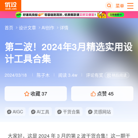
菜单
热
首页
设计文章
AI创作
详情
搜
榜
第二波！2024年3月精选实用设
计工具合集
2024/03/18
陈子木
阅读 3.4w
评论有奖
稍后阅读
收藏
37
点赞
45
AIGC
AI工具
干货合集
灵感网站
神器推荐
大家好，这是 2024 年 3 月的第 2 波干货合集！这一期
干