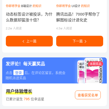
你即将学会
B端设计
的知识
你即将学会
UI设计
的知识
动态标签设计被投诉，为什
腾讯出品！7000字帮你了
么数据却猛涨十倍？
解图标设计进化史
2.2w 人阅读
4.5w 人阅读
上一篇
下一篇
发评论！每天赢奖品
本期奖品
点击
登录
后，在评论区留言，系统会
随机派送奖品
用户体验增长
查看获奖名单
已累计诞生
795
位幸运星