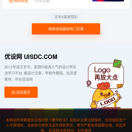
稍后阅读
干货合集
还有8篇更精彩
继续阅读最新热门文章
优设网 UISDC.COM
2012年成立至今，是国内极具人气的设计师交
流学习平台
看设计文章，学软件教程，找灵感
素材，尽在优设网
返回首页
本网站所有数据及文档均受《著作权法》及相关法律法规保护，任何组织及个
人不得侵权，违者我司将依法追究侵权责任，情节严重者将报警处理，特此声
明。 优设网法律顾问：刘杰律师