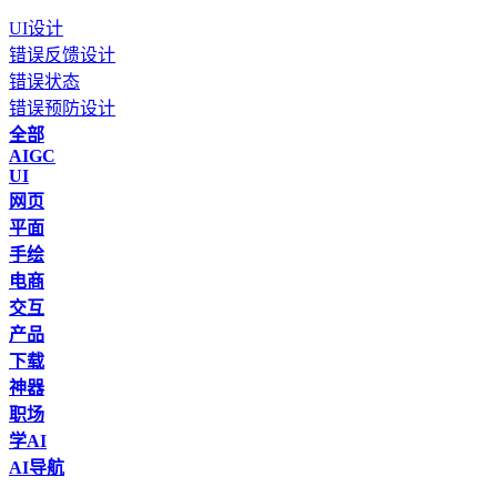
UI设计
错误反馈设计
错误状态
错误预防设计
全部
AIGC
UI
网页
平面
手绘
电商
交互
产品
下载
神器
职场
学AI
AI导航