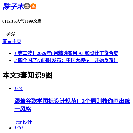
陈子木
6115.3w
人气
1699
文章
+关注
查看主页
1
第二波！2026年8月精选实用 AI 和设计干货合集
2
四个国产AI同时发布：中国大模型，开始反攻！
本文3套知识9图
1/14
跟着谷歌学图标设计规范！3个原则教你画出统
一风格
Icon设计
1/10