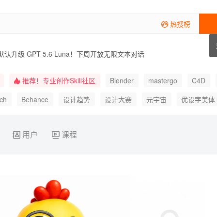
热搜榜
 开启公测！单次可生成 30 秒并支持文档转视频
接入 ChatGPT！70 多项专业工具可对话调用
版默认升级 GPT-5.6 Luna！下周开放无限文本对话
AI 生成模型正式上线！单次生成 20 秒原生音画内容
谷歌地图 Ask Maps 升级智能体！可对话完成订餐找酒店和实时查交通
推荐！专业创作Skill社区
Blender
mastergo
C4D
 V8.2 强化个性化审美！相似图搜索加速灵感筛选
Connect 接入 MCP！设计转代码省下近三成 Token
tch
Behance
设计趋势
设计大赛
元宇宙
优设字美体
20 年校庆标识！数字建筑同构串联百年校史记忆
配色
AIGC
UI
样机
IP形象
AI绘画
Banner 设计
用户
课程