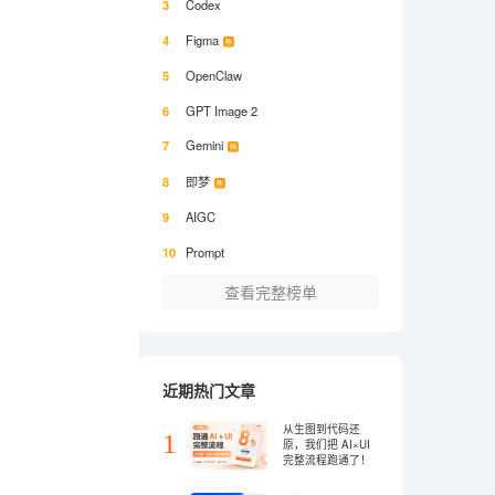
3
Codex
4
Figma
5
OpenClaw
6
GPT Image 2
7
Gemini
8
即梦
9
AIGC
10
Prompt
查看完整榜单
近期热门文章
从生图到代码还
1
原，我们把 AI×UI
完整流程跑通了！