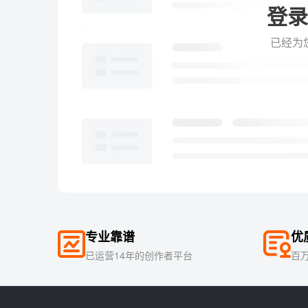
登录
已经为
专业靠谱
优
已运营14年的创作者平台
百