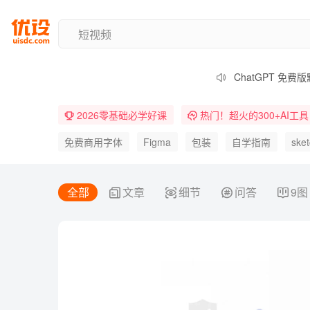
阿里 Wan3.0
Adobe 统一插件
ChatGPT 免费
FLUX 3 视频 
2026零基础必学好课
热门！超火的300+AI工具
Midjourney
Figma Code 
免费商用字体
Figma
包装
自学指南
ske
天津美院发布 1
B端
UI设计规范
Stable Diffusion
Logo
全部
文章
细节
问答
9图