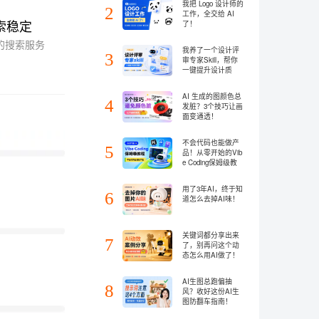
我把 Logo 设计师的
2
工作，全交给 AI
索稳定
了！
的搜索服务
我养了一个设计评
3
审专家Skill，帮你
一键提升设计质
量！
AI 生成的图颜色总
4
发脏？3个技巧让画
面变通透！
不会代码也能做产
5
品！从零开始的Vib
e Coding保姆级教
程
用了3年AI，终于知
6
道怎么去掉AI味！
关键词都分享出来
7
了，别再问这个动
态怎么用AI做了！
AI生图总跑偏抽
8
风？收好这份AI生
图防翻车指南！