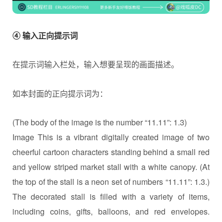
④ 输入正向提示词
在提示词输入栏处，输入想要呈现的画面描述。
如本封面的正向提示词为：
(The body of the image is the number “11.11”: 1.3)
Image This is a vibrant digitally created image of two
cheerful cartoon characters standing behind a small red
and yellow striped market stall with a white canopy. (At
the top of the stall is a neon set of numbers “11.11”: 1.3.)
The decorated stall is filled with a variety of items,
including coins, gifts, balloons, and red envelopes.