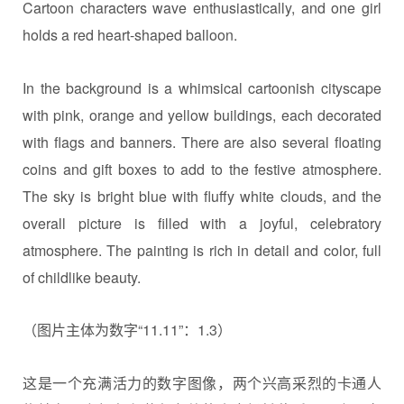
Cartoon characters wave enthusiastically, and one girl
holds a red heart-shaped balloon.
In the background is a whimsical cartoonish cityscape
with pink, orange and yellow buildings, each decorated
with flags and
banner
s. There are also several floating
coins and gift boxes to add to the festive atmosphere.
The sky is bright blue with fluffy white clouds, and the
overall picture is filled with a joyful, celebratory
atmosphere. The painting is rich in detail and color, full
of childlike beauty.
（图片主体为数字“11.11”：1.3）
这是一个充满活力的数字图像，两个兴高采烈的卡通人