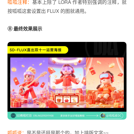
呱呱注释：
基本上除了 LORA 作者特别强调的注释，就
按呱呱这套设置出 FLUX 的图就通用。
⑧ 最终效果展示
呱呱说：
是不是还挺是那个的，加上
排版
文字~~