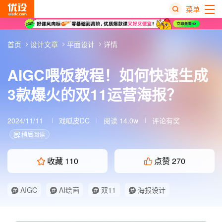
菜单
热
首页
设计文章
平面设计
详情
搜
榜
AIGC喂饭教程！如何快速生成
3款爆火的双11运营海报？
2024/11/11
戏呱皮DC
阅读 14.0w
评论有奖
稍后阅读
收藏
110
点赞
270
AIGC
AI绘画
双11
海报设计