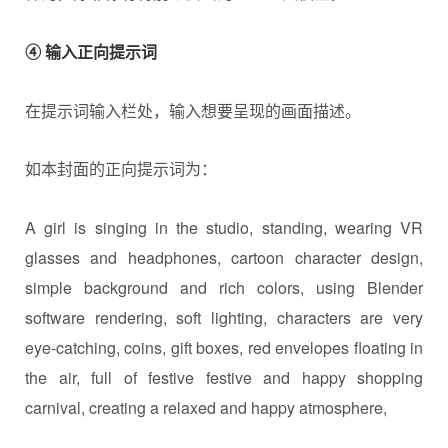
④ 输入正向提示词
在提示词输入栏处，输入想要呈现的画面描述。
如本封面的正向提示词为：
A girl is singing in the studio, standing, wearing VR
glasses and headphones, cartoon character design,
simple background and rich colors, using Blender
software rendering, soft lighting, characters are very
eye-catching, coins, gift boxes, red envelopes floating in
the air, full of festive festive and happy shopping
carnival, creating a relaxed and happy atmosphere,