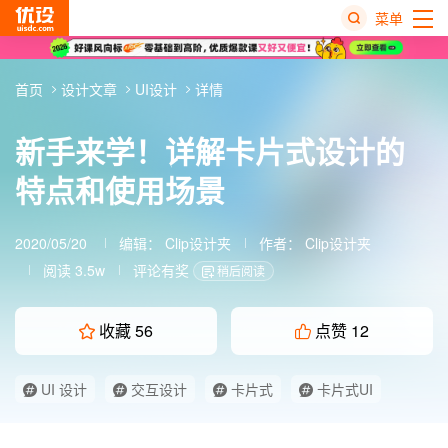
菜单
热
首页
设计文章
UI设计
详情
搜
榜
新手来学！详解卡片式设计的
特点和使用场景
2020/05/20
编辑：
Clip设计夹
作者：
Clip设计夹
阅读 3.5w
评论有奖
稍后阅读
收藏
56
点赞
12
UI 设计
交互设计
卡片式
卡片式UI
卡片式设计