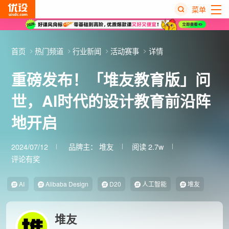
菜单
热
搜
首页
热门频道
行业新闻
活动赛事
详情
榜
重磅发布！「堆友教育版」问
世，AI时代的设计教育前沿阵
地开启
2024/07/12
品牌主：
堆友
阅读 2.7w
评论有奖
AI
Alibaba Design
D20
人工智能
堆友
堆友